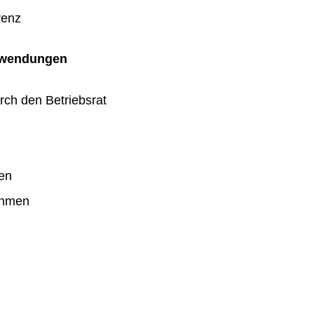
renz
uwendungen
rch den Betriebsrat
en
ahmen