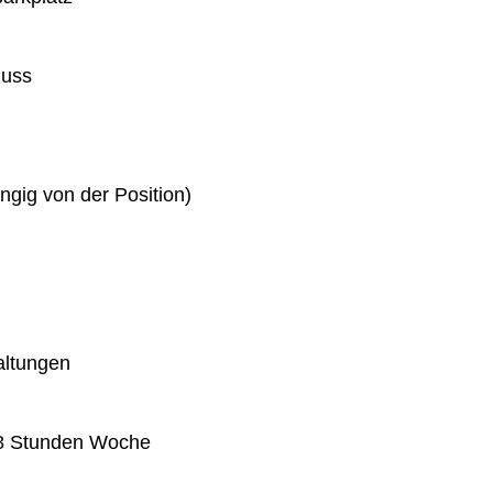
huss
gig von der Position)
altungen
 38 Stunden Woche