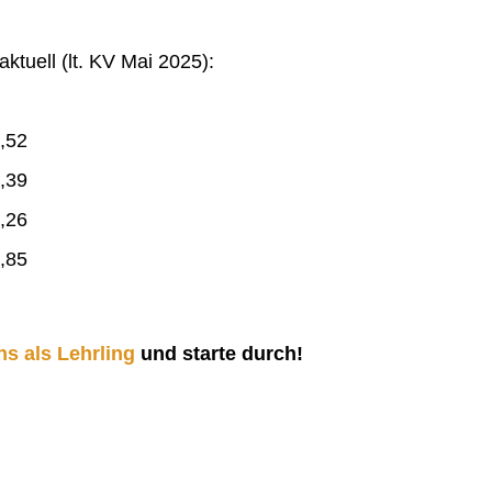
ktuell (lt. KV Mai 2025):
,52
,39
,26
,85
ns als Lehrling
und starte durch!