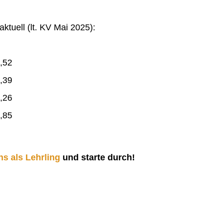
ktuell (lt. KV Mai 2025):
,52
,39
,26
,85
ns als Lehrling
und starte durch!