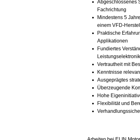
Abgeschlossenes St
Fachrichtung
Mindestens 5 Jahre
einem VFD-Herstell
Praktische Erfahru
Applikationen
Fundiertes Verstän
Leistungselektroni
Vertrautheit mit Be
Kenntnisse relevan
Ausgeprägtes stra
Überzeugende Komm
Hohe Eigeninitiati
Flexibilität und Be
Verhandlungssicher
Arbeiten bei ELIN Motor