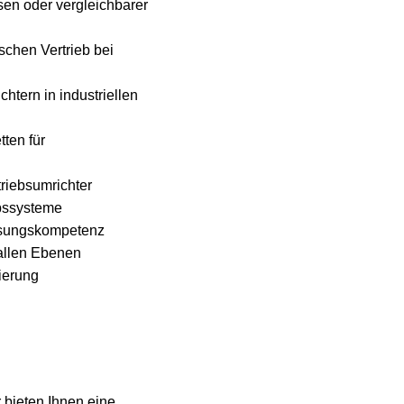
sen oder vergleichbarer
chen Vertrieb bei
tern in industriellen
ten für
triebsumrichter
ebssysteme
lösungskompetenz
allen Ebenen
ierung
 bieten Ihnen eine