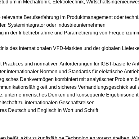
udium in Mechatronik, Elektrotechnik, Wirtschaftsingenieurwe
 relevante Berufserfahrung im Produktmanagement oder technis
er, Systemintegrator oder Industrieunternehmen
ng in der Inbetriebnahme und Parametrierung von Frequenzumrich
dnis des internationalen VFD-Marktes und der globalen Lieferket
k
st Practices und normativen Anforderungen für IGBT-basierte An
ter internationaler Normen und Standards für elektrische Antri
tegisches Denkvermögen kombiniert mit analytischer Problem
unikationsfähigkeit und sicheres Verhandlungsgeschick auf 
ve, unternehmerisches Denken und konsequente Ergebnisorient
reitschaft zu internationalen Geschäftsreisen
es Deutsch und Englisch in Wort und Schrift
en heißt, aktiv zukunftsfähige Technologien voranzutreiben. Wir