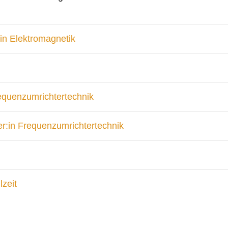
in Elektromagnetik
requenzumrichtertechnik
r:in Frequenzumrichtertechnik
lzeit