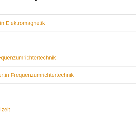
in Elektromagnetik
requenzumrichtertechnik
r:in Frequenzumrichtertechnik
lzeit