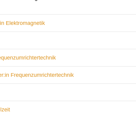
in Elektromagnetik
requenzumrichtertechnik
r:in Frequenzumrichtertechnik
lzeit