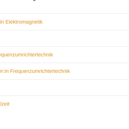
in Elektromagnetik
requenzumrichtertechnik
r:in Frequenzumrichtertechnik
lzeit