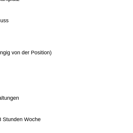
huss
gig von der Position)
altungen
 38 Stunden Woche