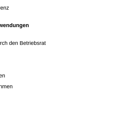
renz
uwendungen
rch den Betriebsrat
en
ahmen