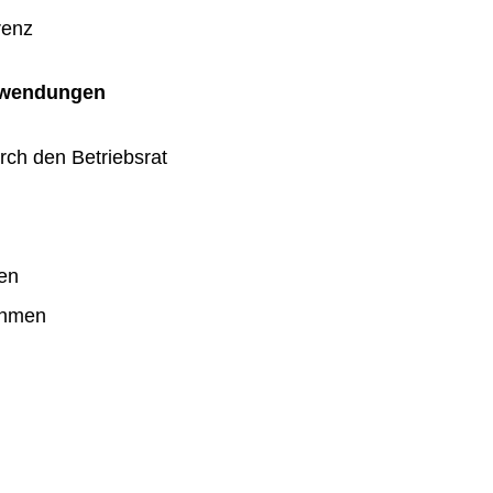
renz
uwendungen
rch den Betriebsrat
en
ahmen