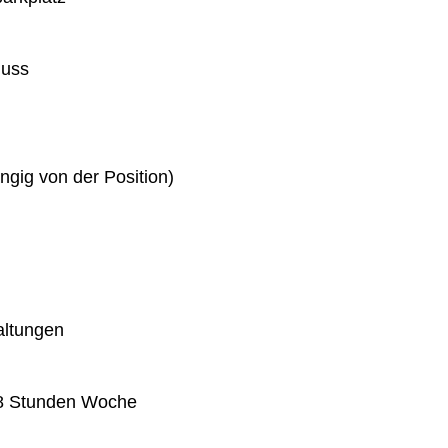
huss
gig von der Position)
altungen
 38 Stunden Woche