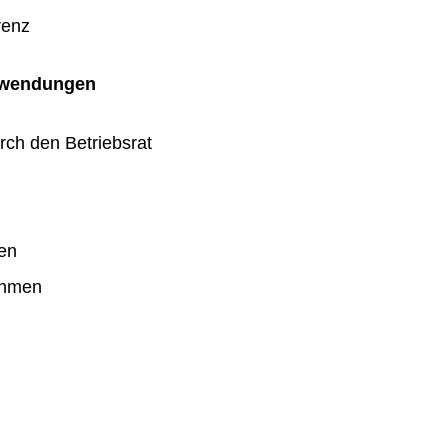
renz
uwendungen
rch den Betriebsrat
en
ahmen