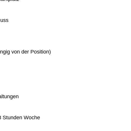
huss
gig von der Position)
altungen
 38 Stunden Woche