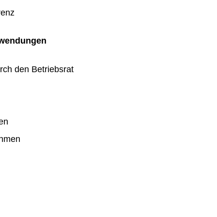
renz
uwendungen
rch den Betriebsrat
en
ahmen