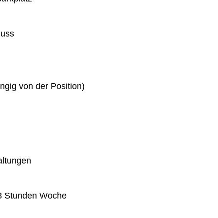
huss
gig von der Position)
altungen
 38 Stunden Woche