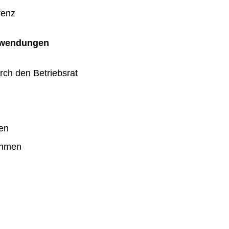
renz
uwendungen
rch den Betriebsrat
en
ahmen