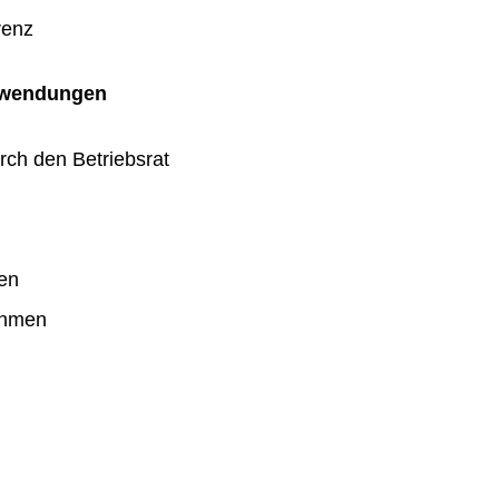
renz
uwendungen
rch den Betriebsrat
en
ahmen