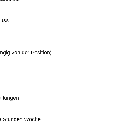
huss
gig von der Position)
altungen
 38 Stunden Woche