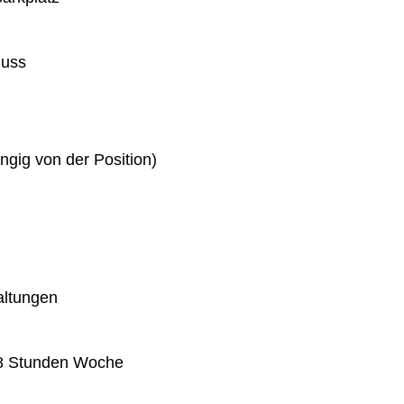
huss
gig von der Position)
altungen
 38 Stunden Woche