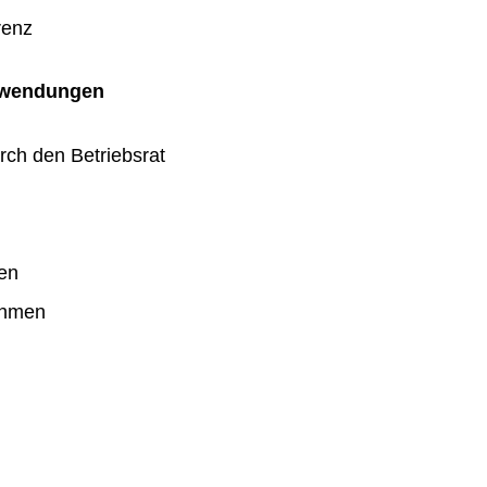
renz
uwendungen
rch den Betriebsrat
en
ahmen