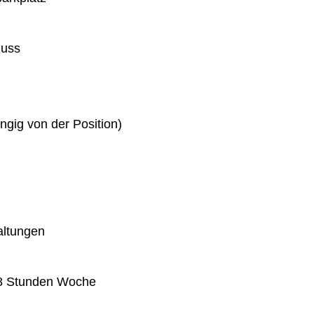
huss
gig von der Position)
altungen
 38 Stunden Woche