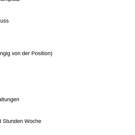
huss
gig von der Position)
altungen
 38 Stunden Woche