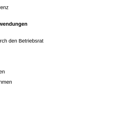
renz
uwendungen
rch den Betriebsrat
en
ahmen