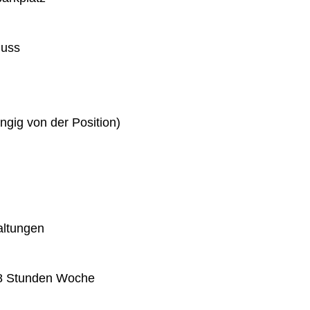
huss
gig von der Position)
altungen
 38 Stunden Woche