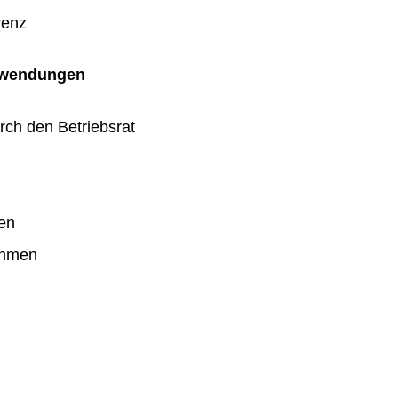
renz
uwendungen
rch den Betriebsrat
en
ahmen