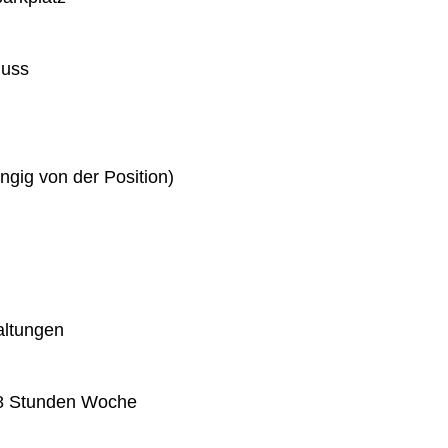
huss
gig von der Position)
altungen
 38 Stunden Woche