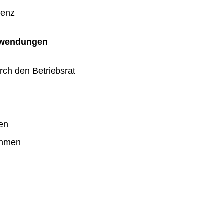
renz
uwendungen
rch den Betriebsrat
en
ahmen