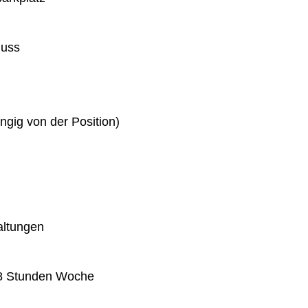
huss
gig von der Position)
altungen
 38 Stunden Woche