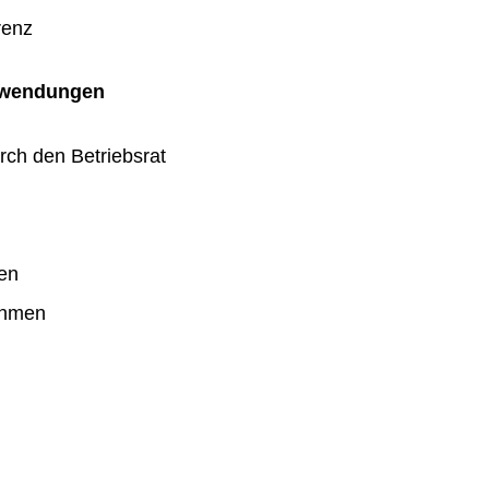
renz
uwendungen
rch den Betriebsrat
en
ahmen