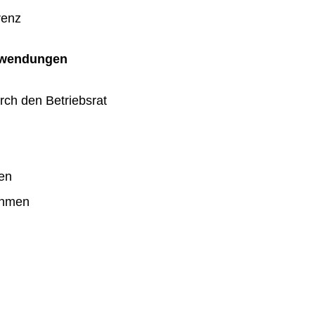
renz
uwendungen
rch den Betriebsrat
en
ahmen