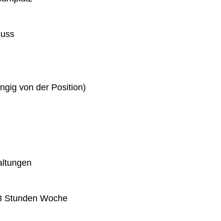
huss
gig von der Position)
altungen
 38 Stunden Woche