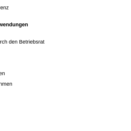
renz
uwendungen
rch den Betriebsrat
en
ahmen