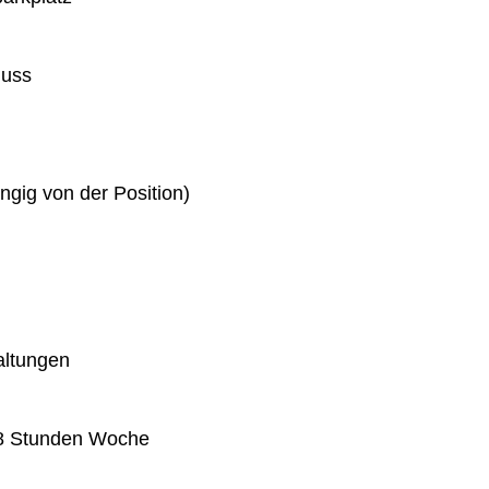
huss
gig von der Position)
altungen
 38 Stunden Woche