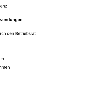
renz
uwendungen
rch den Betriebsrat
en
ahmen