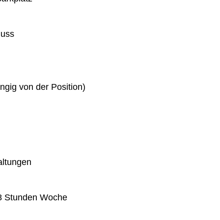
huss
gig von der Position)
altungen
 38 Stunden Woche