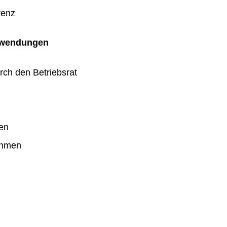
renz
uwendungen
rch den Betriebsrat
en
ahmen