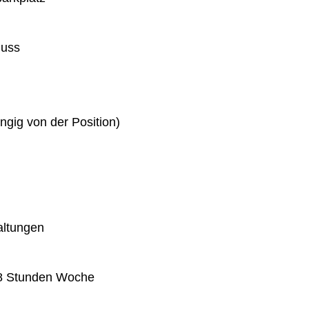
huss
gig von der Position)
altungen
 38 Stunden Woche