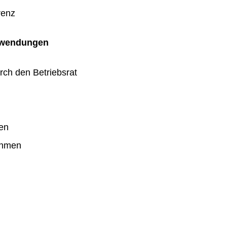
renz
uwendungen
rch den Betriebsrat
en
ahmen