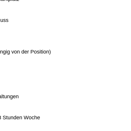
huss
gig von der Position)
altungen
 38 Stunden Woche