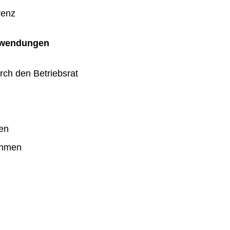
renz
uwendungen
rch den Betriebsrat
en
ahmen