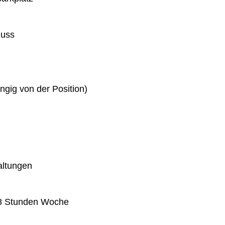
huss
gig von der Position)
altungen
 38 Stunden Woche