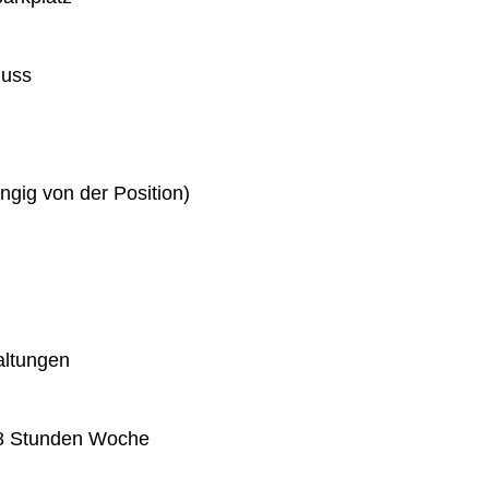
huss
gig von der Position)
altungen
 38 Stunden Woche