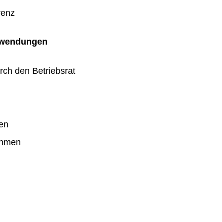
renz
uwendungen
rch den Betriebsrat
en
ahmen