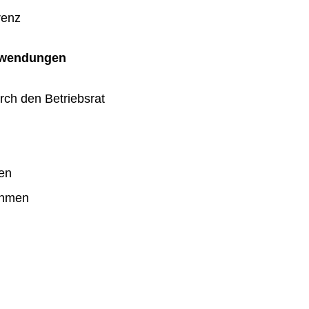
renz
uwendungen
rch den Betriebsrat
en
ahmen