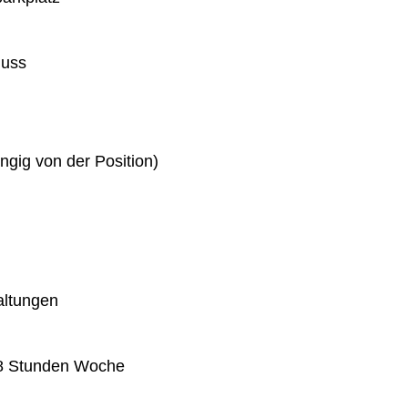
huss
gig von der Position)
altungen
 38 Stunden Woche