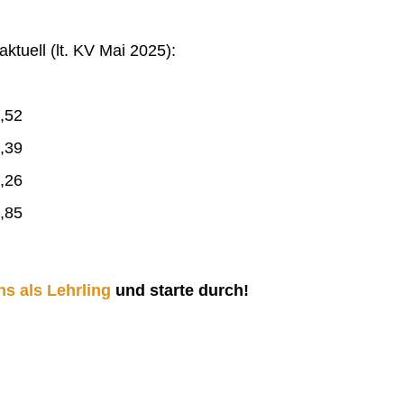
ktuell (lt. KV Mai 2025):
,52
,39
,26
,85
ns als Lehrling
und starte durch!