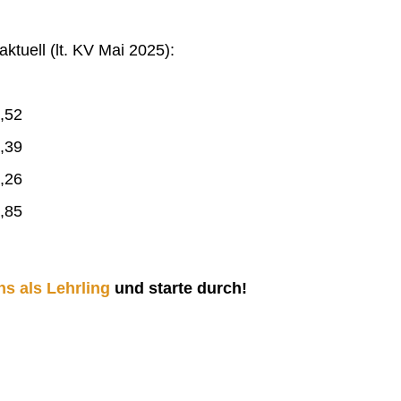
ktuell (lt. KV Mai 2025):
,52
,39
,26
,85
ns als Lehrling
und starte durch!