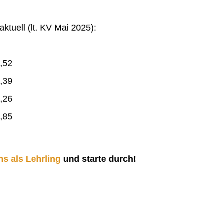
ktuell (lt. KV Mai 2025):
,52
,39
,26
,85
ns als Lehrling
und starte durch!