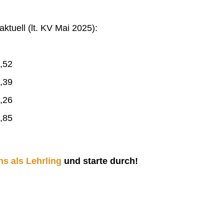
ktuell (lt. KV Mai 2025):
,52
,39
,26
,85
ns als Lehrling
und starte durch!