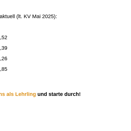
ktuell (lt. KV Mai 2025):
,52
,39
,26
,85
ns als Lehrling
und starte durch!