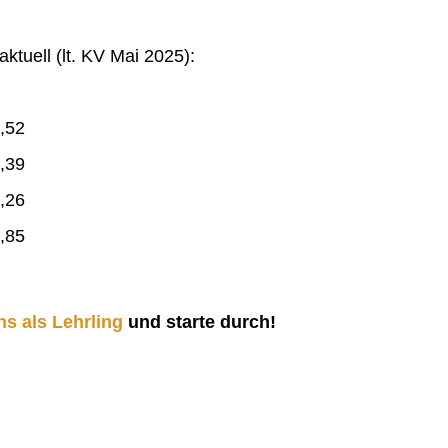
ktuell (lt. KV Mai 2025):
,52
,39
,26
,85
ns als Lehrling
und starte durch!