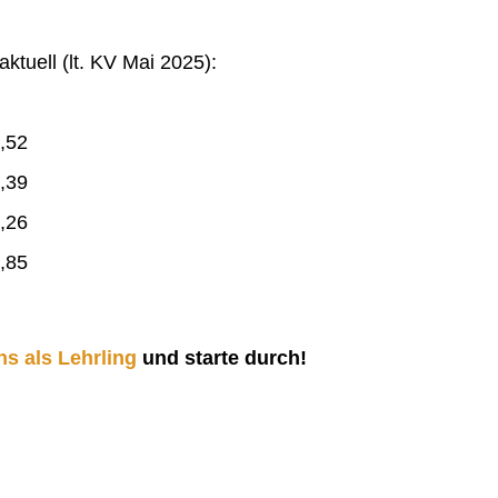
ktuell (lt. KV Mai 2025):
,52
,39
,26
,85
ns als Lehrling
und starte durch!