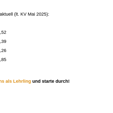
ktuell (lt. KV Mai 2025):
,52
,39
,26
,85
ns als Lehrling
und starte durch!