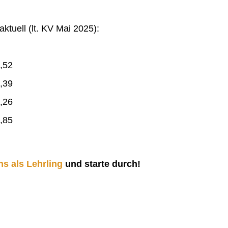
ktuell (lt. KV Mai 2025):
,52
,39
,26
,85
ns als Lehrling
und starte durch!