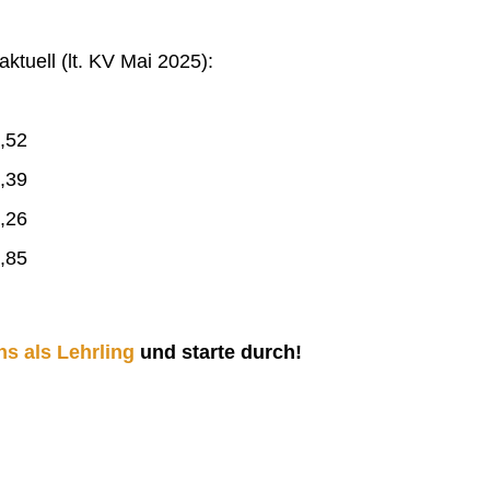
ktuell (lt. KV Mai 2025):
,52
,39
,26
,85
ns als Lehrling
und starte durch!