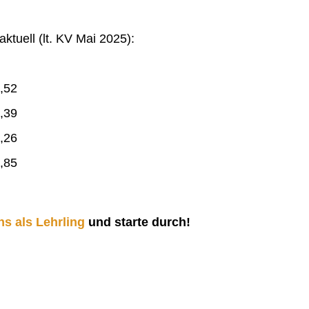
ktuell (lt. KV Mai 2025):
,52
,39
,26
,85
ns als Lehrling
und starte durch!