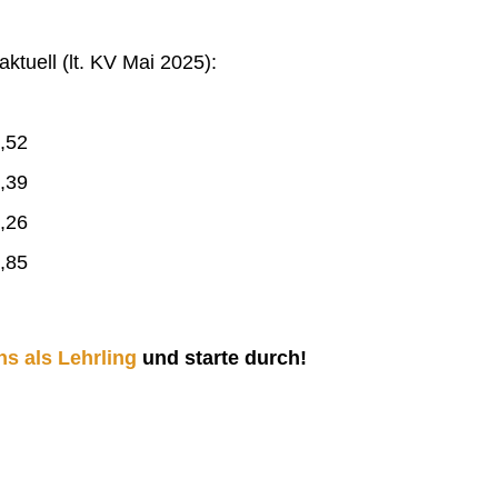
ktuell (lt. KV Mai 2025):
,52
,39
,26
,85
ns als Lehrling
und starte durch!