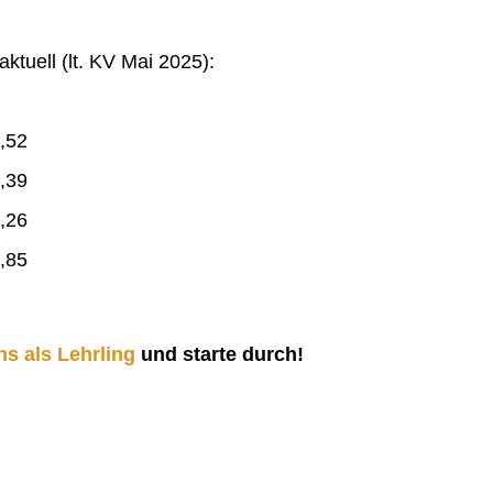
ktuell (lt. KV Mai 2025):
,52
,39
,26
,85
ns als Lehrling
und starte durch!