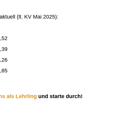
ktuell (lt. KV Mai 2025):
,52
,39
,26
,85
ns als Lehrling
und starte durch!