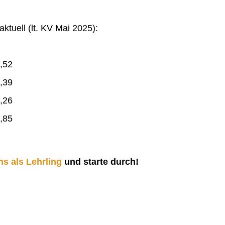
ktuell (lt. KV Mai 2025):
,52
,39
,26
,85
ns als Lehrling
und starte durch!