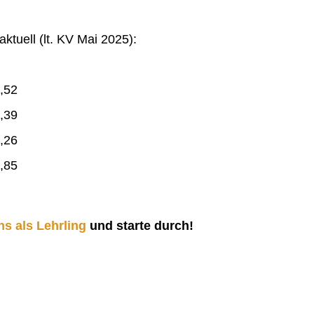
ktuell (lt. KV Mai 2025):
,52
,39
,26
,85
ns als Lehrling
und starte durch!