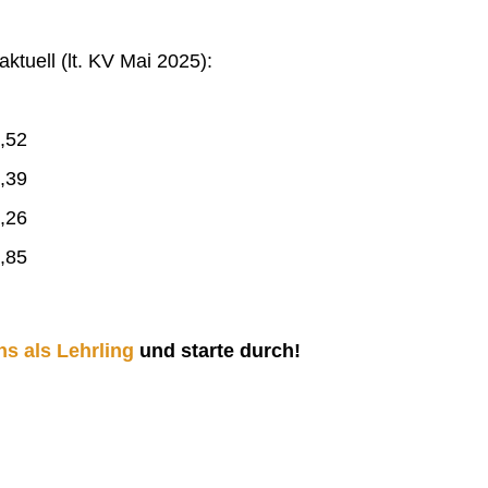
ktuell (lt. KV Mai 2025):
,52
,39
,26
,85
ns als Lehrling
und starte durch!