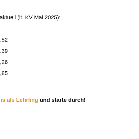
ktuell (lt. KV Mai 2025):
,52
,39
,26
,85
ns als Lehrling
und starte durch!