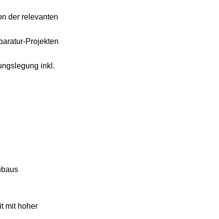
on der relevanten
aratur-Projekten
ngslegung inkl.
nbaus
t mit hoher