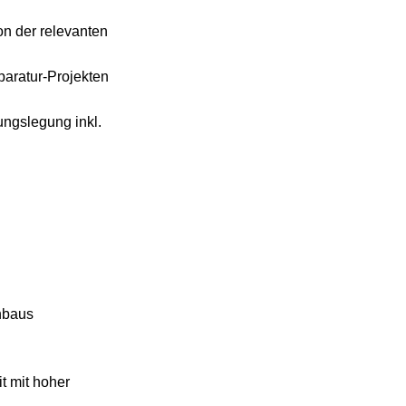
on der relevanten
aratur-Projekten
ngslegung inkl.
nbaus
t mit hoher