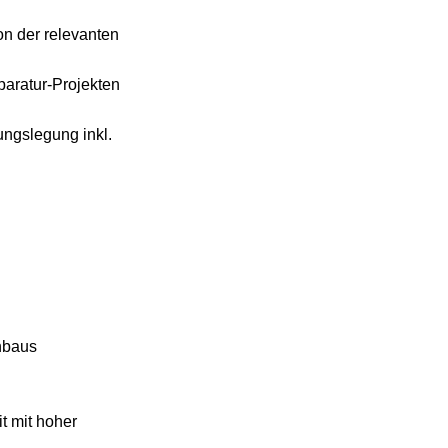
on der relevanten
aratur-Projekten
ngslegung inkl.
nbaus
t mit hoher