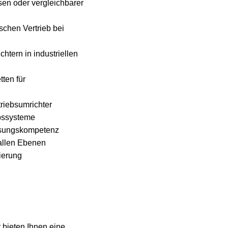
sen oder vergleichbarer
chen Vertrieb bei
tern in industriellen
ten für
triebsumrichter
ebssysteme
lösungskompetenz
allen Ebenen
ierung
 bieten Ihnen eine