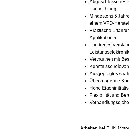
Abgeschlossenes St
Fachrichtung
Mindestens 5 Jahre
einem VFD-Herstell
Praktische Erfahru
Applikationen
Fundiertes Verstän
Leistungselektroni
Vertrautheit mit Be
Kenntnisse relevan
Ausgeprägtes stra
Überzeugende Komm
Hohe Eigeninitiati
Flexibilität und Be
Verhandlungssicher
Arbeiten bei ELIN Motor