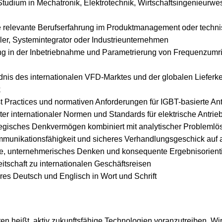
udium in Mechatronik, Elektrotechnik, Wirtschaftsingenieurwe
 relevante Berufserfahrung im Produktmanagement oder technis
er, Systemintegrator oder Industrieunternehmen
ng in der Inbetriebnahme und Parametrierung von Frequenzumrich
dnis des internationalen VFD-Marktes und der globalen Lieferket
k
st Practices und normativen Anforderungen für IGBT-basierte An
ter internationaler Normen und Standards für elektrische Antri
tegisches Denkvermögen kombiniert mit analytischer Problem
unikationsfähigkeit und sicheres Verhandlungsgeschick auf 
ve, unternehmerisches Denken und konsequente Ergebnisorient
reitschaft zu internationalen Geschäftsreisen
es Deutsch und Englisch in Wort und Schrift
en heißt, aktiv zukunftsfähige Technologien voranzutreiben. Wir